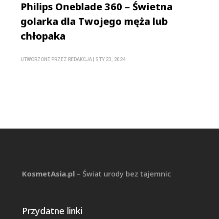
Philips Oneblade 360 – Świetna
golarka dla Twojego męża lub
chłopaka
UTWORZONE PRZEZ
REDAKCJA
|
STY 23, 2024
KosmetAsia.pl
– Świat urody bez tajemnic
Przydatne linki