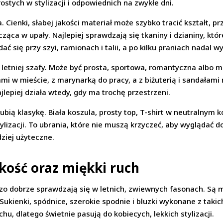
stych w stylizacji i odpowiednich na zwykłe dni.
 Cienki, słabej jakości materiał może szybko tracić kształt, p
ca w upały. Najlepiej sprawdzają się tkaniny i dzianiny, które
ć się przy szyi, ramionach i talii, a po kilku praniach nadal w
etniej szafy. Może być prosta, sportowa, romantyczna albo min
i w mieście, z marynarką do pracy, a z biżuterią i sandałami 
jlepiej działa wtedy, gdy ma trochę przestrzeni.
lubią klasykę. Biała koszula, prosty top, T-shirt w neutralnym 
izacji. To ubrania, które nie muszą krzyczeć, aby wyglądać do
ziej użyteczne.
kkość oraz miękki ruch
rdzo dobrze sprawdzają się w letnich, zwiewnych fasonach. Są 
 Sukienki, spódnice, szerokie spodnie i bluzki wykonane z taki
hu, dlatego świetnie pasują do kobiecych, lekkich stylizacji.