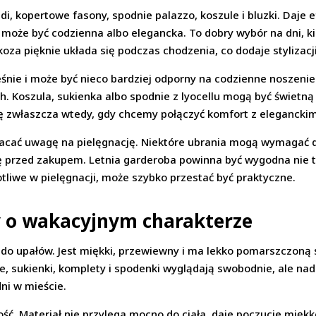
i, kopertowe fasony, spodnie palazzo, koszule i bluzki. Daje e
 może być codzienna albo elegancka. To dobry wybór na dni, ki
za pięknie układa się podczas chodzenia, co dodaje stylizacji
nie i może być nieco bardziej odporny na codzienne noszenie. 
. Koszula, sukienka albo spodnie z lyocellu mogą być świetną
ię zwłaszcza wtedy, gdy chcemy połączyć komfort z eleganck
wracać uwagę na pielęgnację. Niektóre ubrania mogą wymagać 
 przed zakupem. Letnia garderoba powinna być wygodna nie ty
potliwe w pielęgnacji, może szybko przestać być praktyczne.
ny o wakacyjnym charakterze
je do upałów. Jest miękki, przewiewny i ma lekko pomarszczoną
, sukienki, komplety i spodenki wyglądają swobodnie, ale nad
ni w mieście.
ść. Materiał nie przylega mocno do ciała, daje poczucie miękko