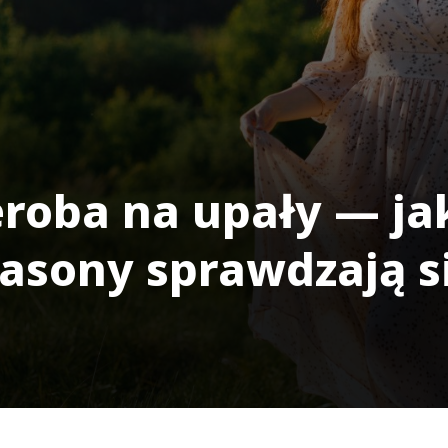
eroba na upały — ja
fasony sprawdzają si