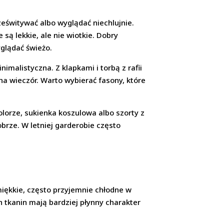
rześwitywać albo wyglądać niechlujnie.
 są lekkie, ale nie wiotkie. Dobry
yglądać świeżo.
imalistyczna. Z klapkami i torbą z rafii
na wieczór. Warto wybierać fasony, które
kolorze, sukienka koszulowa albo szorty z
brze. W letniej garderobie często
miękkie, często przyjemnie chłodne w
ch tkanin mają bardziej płynny charakter