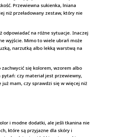
kkość. Przewiewna sukienka, lniana
iej niż przeładowany zestaw, który nie
eż odpowiadać na różne sytuacje. Inaczej
rne wyjście. Mimo to wiele ubrań może
bluzką, narzutką albo lekką warstwą na
o zachwycić się kolorem, wzorem albo
 pytań: czy materiał jest przewiewny,
e już mam, czy sprawdzi się w więcej niż
or i modne dodatki, ale jeśli tkanina nie
h, które są przyjazne dla skóry i