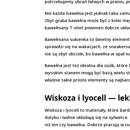
potrzebujemy ubrań łatwych w praniu, pro
Nie każda bawełna jest jednak taka sama.
Zbyt gruba bawełna może być z kolei męczą
bawełniany T-shirt powinien dobrze układa
Bawełniana sukienka to świetny element l
sprawdzi się na wakacjach, ze sneakersam
nie są zbyt obcisłe, bo bawełna w upał na
Bawełna jest też idealna dla osób, które 
wysokim stanem mogą być bazą wielu styl
właśnie takie proste elementy są najbard
Wiskoza i lyocell — le
Wiskoza i lyocell to materiały, które ba
dotyku i ładnie układają się na sylwetce.
niż len czy bawełna. Dobrze pracują w ruc