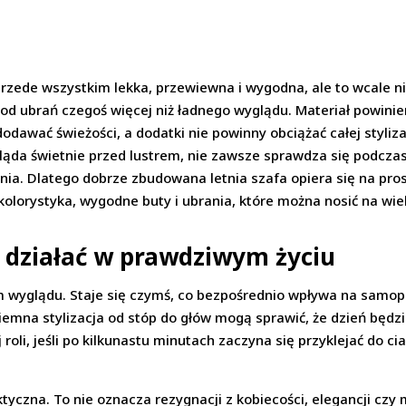
rzede wszystkim lekka, przewiewna i wygodna, ale to wcale n
od ubrań czegoś więcej niż ładnego wyglądu. Materiał powinie
dawać świeżości, a dodatki nie powinny obciążać całej styli
ąda świetnie przed lustrem, nie zawsze sprawdza się podczas
nia. Dlatego dobrze zbudowana letnia szafa opiera się na pro
na kolorystyka, wygodne buty i ubrania, które można nosić na wi
 działać w prawdziwym życiu
m wyglądu. Staje się czymś, co bezpośrednio wpływa na samopoc
ciemna stylizacja od stóp do głów mogą sprawić, że dzień będz
 roli, jeśli po kilkunastu minutach zaczyna się przyklejać do 
tyczna. To nie oznacza rezygnacji z kobiecości, elegancji czy