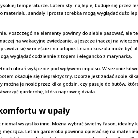
okiej temperaturze. Latem styl najlepiej buduje się przez le
go materiału, sandały i prosta torebka mogą wyglądać dużo lep
temie. Poszczególne elementy powinny do siebie pasować, ale t
 inaczej na wakacyjne zwiedzanie, a jeszcze inaczej na wieczo
 sprawdzi się w mieście i na urlopie. Lniana koszula może być 
 mogą wyglądać codziennie z topem i elegancko z marynarką.
 letnich ubrań wyłącznie pod wpływem impulsu. W sezonie łatw
otem okazuje się niepraktyczny. Dobrze jest zadać sobie kilka
zy można je nosić przez kilka godzin, czy pasuje do butów, któr
 stworzyć garderobę, która naprawdę działa.
 komfortu w upały
ż niemal wszystko inne. Można wybrać świetny fason, idealny kol
ię męcząca. Letnia garderoba powinna opierać się na materiałac