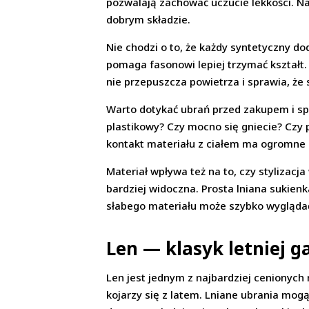
pozwalają zachować uczucie lekkości. Naj
dobrym składzie.
Nie chodzi o to, że każdy syntetyczny d
pomaga fasonowi lepiej trzymać kształt.
nie przepuszcza powietrza i sprawia, że s
Warto dotykać ubrań przed zakupem i spr
plastikowy? Czy mocno się gniecie? Czy 
kontakt materiału z ciałem ma ogromne 
Materiał wpływa też na to, czy stylizacj
bardziej widoczna. Prosta lniana sukien
słabego materiału może szybko wyglądać 
Len — klasyk letniej g
Len jest jednym z najbardziej cenionych 
kojarzy się z latem. Lniane ubrania mog