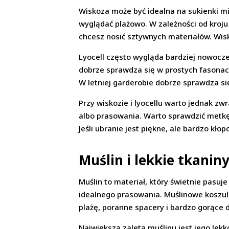
Wiskoza może być idealna na sukienki mid
wyglądać plażowo. W zależności od kroju
chcesz nosić sztywnych materiałów. Wisko
Lyocell często wygląda bardziej nowocześ
dobrze sprawdza się w prostych fasonach
W letniej garderobie dobrze sprawdza s
Przy wiskozie i lyocellu warto jednak z
albo prasowania. Warto sprawdzić metkę
Jeśli ubranie jest piękne, ale bardzo kło
Muślin i lekkie tkani
Muślin to materiał, który świetnie pasu
idealnego prasowania. Muślinowe koszule
plażę, poranne spacery i bardzo gorące d
Największą zaletą muślinu jest jego lekko