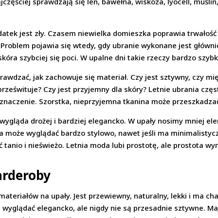
częściej sprawdzają się len, bawełna, wiskoza, lyocell, muślin,
odatek jest zły. Czasem niewielka domieszka poprawia trwałość
 Problem pojawia się wtedy, gdy ubranie wykonane jest głównie
kóra szybciej się poci. W upalne dni takie rzeczy bardzo szybk
awdzać, jak zachowuje się materiał. Czy jest sztywny, czy mię
prześwituje? Czy jest przyjemny dla skóry? Letnie ubrania czę
znaczenie. Szorstka, nieprzyjemna tkanina może przeszkadzać 
a wygląda drożej i bardziej elegancko. W upały nosimy mniej el
ka może wyglądać bardzo stylowo, nawet jeśli ma minimalistycz
tanio i nieświeżo. Letnia moda lubi prostotę, ale prostota w
arderoby
materiałów na upały. Jest przewiewny, naturalny, lekki i ma ch
ą wyglądać elegancko, ale nigdy nie są przesadnie sztywne. Ma