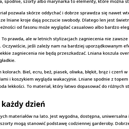
ka, spodnie, szorty albo marynarka to elementy, które można s
eriał pozwala skórze oddychać i dobrze sprawdza się nawet wt
iejsze lniane kroje dają poczucie swobody. Dlatego len jest św
 zależności od fasonu może wyglądać casualowo albo bardzo ele
e. To prawda, ale w letnich stylizacjach zagniecenia nie zawsze
m. Oczywiście, jeśli zależy nam na bardziej uporządkowanym e
lekkie zagniecenia nie będą przeszkadzać. Lniana koszula ove
gładkie.
kolorach. Biel, ecru, beż, piasek, oliwka, błękit, brąz i czerń 
ami i koszykiem wygląda wakacyjnie. Lniane spodnie z topem 
da lekkości. To materiał, który łatwo dopasować do różnych s
każdy dzień
nych materiałów na lato. Jest wygodna, dostępna, uniwersalna 
ce i szorty mogą stanowić podstawę codziennej garderoby. Dobr