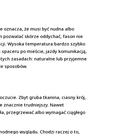
ie oznacza, że musi być nudna albo
n pozwalać skórze oddychać, fason nie
zacji. Wysoka temperatura bardzo szybko
 spaceru po mieście, jazdy komunikacją,
stych zasadach: naturalne lub przyjemne
ele sposobów.
zucie. Zbyt gruba tkanina, ciasny krój,
ie znacznie trudniejszy. Nawet
ciała, przegrzewać albo wymagać ciągłego
 modnego wyglądu. Chodzi raczej o to,