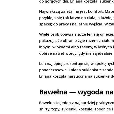
do gorących dni. Lniana koszula, sukien
Największą zaletą lnu jest komfort. Mat
przykleja się tak łatwo do ciała, a luźn
spacer, do pracy i na letnie wyjścia. W
Wiele osób obawia się, że len się gnieci
pokazują, że ubranie żyje razem z ciałe
innymi włóknami albo fasony, w których 
dobrze nawet wtedy, gdy nie są idealnie 
Len najlepiej prezentuje się w spokojnych 
ponadczasowe. Lniana sukienka z sandał
Lniana koszula narzucona na sukienkę do
Bawełna — wygoda na 
Bawełna to jeden z najbardziej praktycz
shirty, topy, sukienki, koszule, spódni