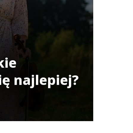
kie
ę najlepiej?