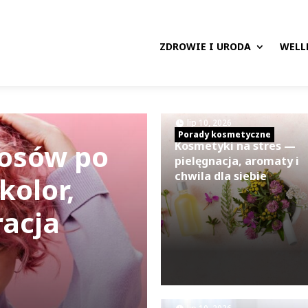
ZDROWIE I URODA
WELL
|
lip 10, 2026
Porady kosmetyczne
łosów po
Kosmetyki na stres —
pielęgnacja, aromaty i
chwila dla siebie
kolor,
racja
|