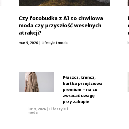
Czy fotobudka z AI to chwilowa
moda czy przyszłość weselnych
atrakcji?
mar 9, 2026
|
Lifestyle i moda
Płaszcz, trencz,
kurtka przejściowa
premium – na co
zwracać uwagę
przy zakupie
lut 9, 2026
|
Lifestyle i
moda