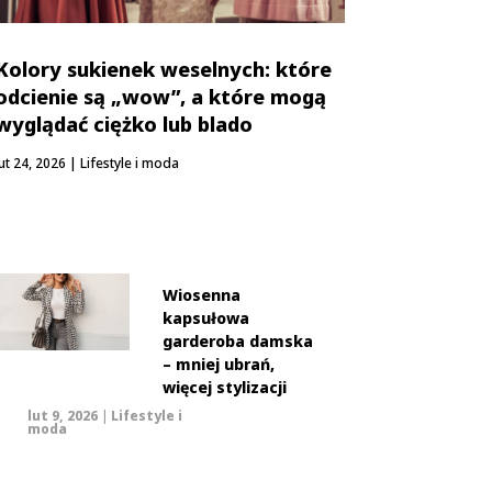
Kolory sukienek weselnych: które
odcienie są „wow”, a które mogą
wyglądać ciężko lub blado
lut 24, 2026
|
Lifestyle i moda
Wiosenna
kapsułowa
garderoba damska
– mniej ubrań,
więcej stylizacji
lut 9, 2026
|
Lifestyle i
moda