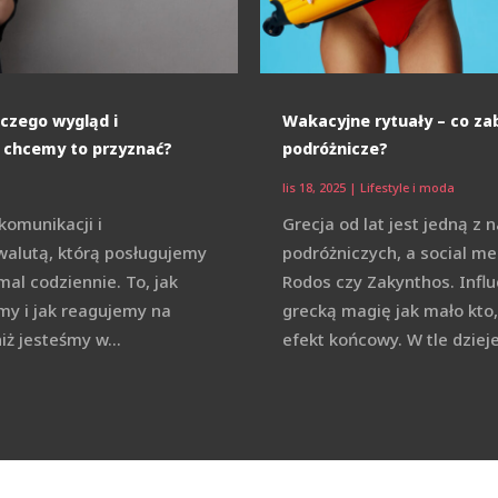
aczego wygląd i
Wakacyjne rytuały – co zab
ż chcemy to przyznać?
podróżnicze?
lis 18, 2025
|
Lifestyle i moda
komunikacji i
Grecja od lat jest jedną z 
walutą, którą posługujemy
podróżniczych, a social me
al codziennie. To, jak
Rodos czy Zakynthos. Influ
my i jak reagujemy na
grecką magię jak mało kto, 
niż jesteśmy w...
efekt końcowy. W tle dzieje 