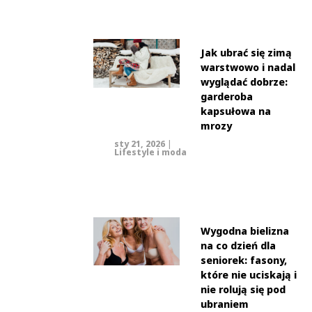
Jak ubrać się zimą
warstwowo i nadal
wyglądać dobrze:
garderoba
kapsułowa na
mrozy
sty 21, 2026
|
Lifestyle i moda
Wygodna bielizna
na co dzień dla
seniorek: fasony,
które nie uciskają i
nie rolują się pod
ubraniem