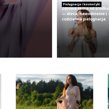
lip 10, 2026
Pielęgnacja i kosmetyki
Zdrowa skóra od środka
— dieta, nawodnienie i
codzienna pielęgnacja