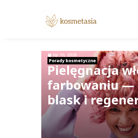
|
lip 10, 2026
Porady kosmetyczne
Pielęgnacja w
farbowaniu — 
blask i regene