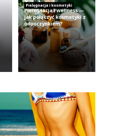
lip 10, 2026
Pielęgnacja i kosmetyki
Pielęgnacja i wellness —
jak połączyć kosmetyki z
odpoczynkiem?