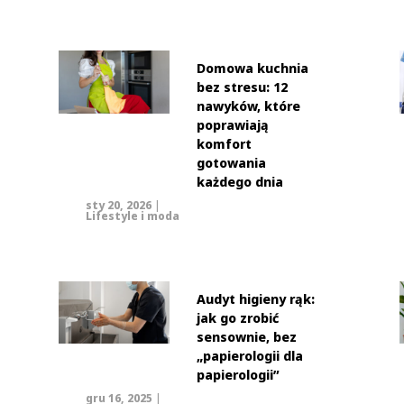
Domowa kuchnia
bez stresu: 12
nawyków, które
poprawiają
komfort
gotowania
każdego dnia
sty 20, 2026
|
Lifestyle i moda
Audyt higieny rąk:
jak go zrobić
sensownie, bez
„papierologii dla
papierologii”
gru 16, 2025
|