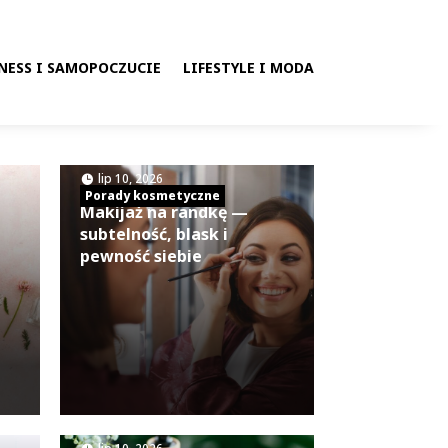
NESS I SAMOPOCZUCIE
LIFESTYLE I MODA
|
lip 10, 2026
Porady kosmetyczne
Makijaż na randkę —
subtelność, blask i
pewność siebie
|