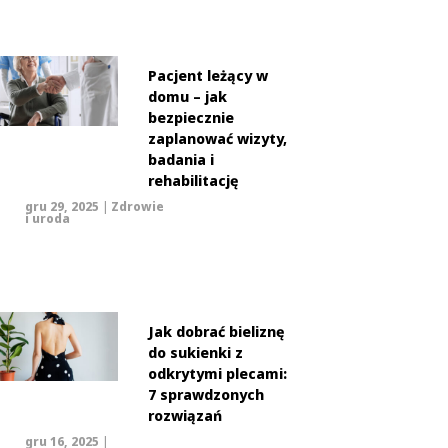
Pacjent leżący w
domu – jak
bezpiecznie
zaplanować wizyty,
badania i
rehabilitację
gru 29, 2025
|
Zdrowie
i uroda
Jak dobrać bieliznę
do sukienki z
odkrytymi plecami:
7 sprawdzonych
rozwiązań
gru 16, 2025
|