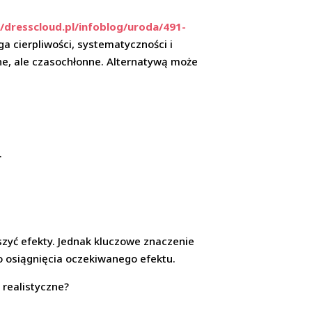
//dresscloud.pl/infoblog/uroda/491-
ga cierpliwości, systematyczności i
zne, ale czasochłonne. Alternatywą może
.
szyć efekty. Jednak kluczowe znaczenie
do osiągnięcia oczekiwanego efektu.
 realistyczne?