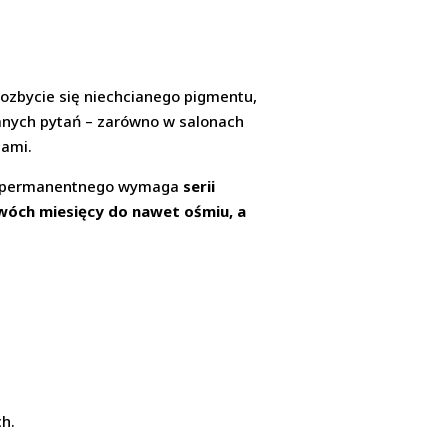
 pozbycie się niechcianego pigmentu,
wanych pytań – zarówno w salonach
jami.
żu permanentnego wymaga
serii
wóch miesięcy do nawet ośmiu, a
ch.