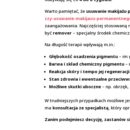
Warto pamiętać, że
usuwanie makijażu 
czy-usuwanie-makijazu-permanentneg
zaangażowania. Najczęściej stosowaną 
być
remover
– specjalny środek chemiczn
Na długość terapii wpływają m.in.:
Głębokość osadzenia pigmentu
– im 
Barwa i skład chemiczny pigmentu
– 
Reakcja skóry i tempo jej regeneracji
Stan zdrowia i ewentualne przeciww
Możliwe skutki uboczne
– np. obrzęk,
W trudniejszych przypadkach możliwe je
ma
konsultacja ze specjalistą
, który op
Zanim podejmiesz decyzję, zastanów si