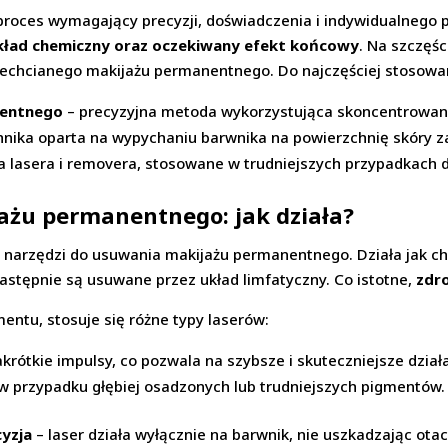
proces wymagający precyzji, doświadczenia i indywidualnego 
skład chemiczny oraz oczekiwany efekt końcowy
. Na szczęśc
niechcianego makijażu permanentnego. Do najczęściej stosowa
nentnego
– precyzyjna metoda wykorzystująca skoncentrowaną
hnika oparta na wypychaniu barwnika na powierzchnię skóry z
ia lasera i removera, stosowane w trudniejszych przypadkach d
żu permanentnego: jak działa?
 narzędzi do usuwania makijażu permanentnego. Działa jak chi
następnie są usuwane przez układ limfatyczny. Co istotne,
zdr
mentu, stosuje się różne typy laserów:
akrótkie impulsy, co pozwala na szybsze i skuteczniejsze dział
 przypadku głębiej osadzonych lub trudniejszych pigmentów.
cyzja
– laser działa wyłącznie na barwnik, nie uszkadzając ota