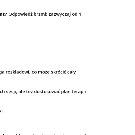
ent?
Odpowiedź brzmi: zazwyczaj od
1
a rozkładowi, co może skrócić cały
 sesji, ale też dostosować plan terapii
y?