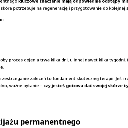
nentnego
kluczowe znaczenie mają odpowiednie odstępy mi
o skóra potrzebuje na regenerację i przygotowanie do kolejnej s
o:
oby proces gojenia trwa kilka dni, u innej nawet kilka tygodni
ie
.
 przestrzeganie zaleceń to fundament skutecznej terapii. Jeśl
dno, ważne pytanie –
czy jesteś gotowa dać swojej skórze ty
ijażu permanentnego