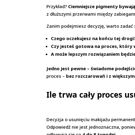
Przykład?
Ciemniejsze pigmenty bywają
z dłuższymi przerwami między zabiegami
Zanim podejmiesz decyzję, warto zadać s
Czego oczekujesz na końcu tej drogi
Czy jesteś gotowa na proces, który 
A może lepszym rozwiązaniem będzie 
Jedno jest pewne – świadome podejście
proces –
bez rozczarowań i z większy
Ile trwa cały proces
Decyzja o usunięciu makijażu permanent
Odpowiedź nie jest jednoznaczna, ponie
odbywają się co
4 do 8 tygodni
.