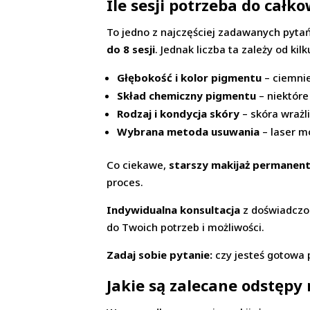
Ile sesji potrzeba do cał
To jedno z najczęściej zadawanych pyta
do 8 sesji
. Jednak liczba ta zależy od ki
Głębokość i kolor pigmentu
– ciemnie
Skład chemiczny pigmentu
– niektóre
Rodzaj i kondycja skóry
– skóra wraż
Wybrana metoda usuwania
– laser mo
Co ciekawe,
starszy makijaż permanent
proces.
Indywidualna konsultacja
z doświadczon
do Twoich potrzeb i możliwości.
Zadaj sobie pytanie:
czy jesteś gotowa p
Jakie są zalecane odstępy