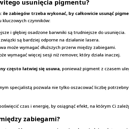
kowitego usunięcia pigmentu?
ń:
ile zabiegów trzeba wykonać, by całkowicie usunąć pigm
lku kluczowych czynników:
jsze i głębiej osadzone barwniki są trudniejsze do usunięcia.
 związki są bardziej odporne na działanie lasera.
liwa może wymagać dłuższych przerw między zabiegami.
że wymagać więcej sesji niż remover, który działa inaczej.
ny często łatwiej się usuwa
, ponieważ pigment z czasem uleg
ym specjalistą pozwala nie tylko oszacować liczbę potrzebnych
oświęcić czas i energię, by osiągnąć efekt, na którym Ci zależ
 między zabiegami?