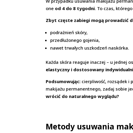
W przypadku usuwania makijażu perma
one
od 4 do 8 tygodni
. To czas, któreg
Zbyt częste zabiegi mogą prowadzić d
podrażnień skóry,
przedłużonego gojenia,
nawet trwałych uszkodzeń naskórka.
Każda skóra reaguje inaczej – u jednej os
elastyczny i dostosowany indywidualn
Podsumowując:
cierpliwość, rozsądek i
makijażu permanentnego, zadaj sobie je
wrócić do naturalnego wyglądu?
Metody usuwania mak