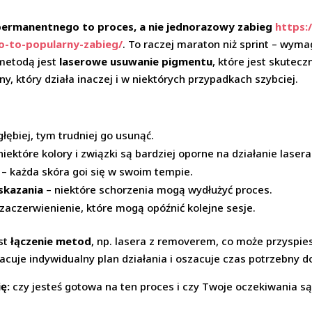
permanentnego to proces, a nie jednorazowy zabieg
https:
o-to-popularny-zabieg/
. To raczej maraton niż sprint – wyma
metodą jest
laserowe usuwanie pigmentu
, które jest skutec
y, który działa inaczej i w niektórych przypadkach szybciej.
głębiej, tym trudniej go usunąć.
niektóre kolory i związki są bardziej oporne na działanie lasera
– każda skóra goi się w swoim tempie.
skazania
– niektóre schorzenia mogą wydłużyć proces.
 zaczerwienienie, które mogą opóźnić kolejne sesje.
st
łączenie metod
, np. lasera z removerem, co może przyspie
racuje indywidualny plan działania i oszacuje czas potrzebny 
ę:
czy jesteś gotowa na ten proces i czy Twoje oczekiwania są