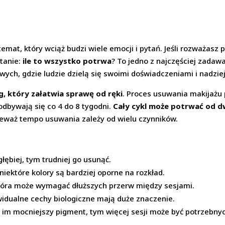
temat, który wciąż budzi wiele emocji i pytań. Jeśli rozważasz
ytanie:
ile to wszystko potrwa
? To jedno z najczęściej zada
wych, gdzie ludzie dzielą się swoimi doświadczeniami i nadzie
eg, który załatwia sprawę od ręki
. Proces usuwania makija
odbywają się co 4 do 8 tygodni.
Cały cykl może potrwać od d
ieważ tempo usuwania zależy od wielu czynników.
głębiej, tym trudniej go usunąć.
niektóre kolory są bardziej oporne na rozkład.
kóra może wymagać dłuższych przerw między sesjami.
idualne cechy biologiczne mają duże znaczenie.
 im mocniejszy pigment, tym więcej sesji może być potrzebny