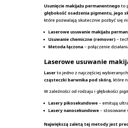
Usunięcie makijażu permanentnego
to 
głębokość osadzenia pigmentu, jego 
które pozwalają skutecznie pozbyć się 
Laserowe usuwanie makijażu perma
Usuwanie chemiczne (remover)
– tec
Metoda łączona
– połączenie działan
Laserowe usuwanie makija
Laser
to jedno z najczęściej wybieranych
cząsteczki barwnika pod skórą
, które 
W zależności od rodzaju i głębokości pig
Lasery pikosekundowe
– emitują ultr
Lasery nanosekundowe
– stosowane w
Największą zaletą tej metody jest pre