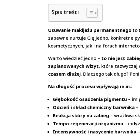
Spis treści
Usuwanie makijażu permanentnego
to 
zapewne nurtuje Cię jedno, konkretne p
kosmetycznych, jak i na forach interneto
Warto wiedzieć jedno –
to nie jest zabi
zaplanowanych wizyt
, które zazwyczaj 
czasem dłużej
. Dlaczego tak długo? Pon
Na długość procesu wpływają m.in.:
Głębokość osadzenia pigmentu
– im 
Odcień i skład chemiczny barwnika
– 
Reakcja skóry na zabieg
– wrażliwa s
Tempo regeneracji organizmu
– indyw
Intensywność i nasycenie barwnika
–