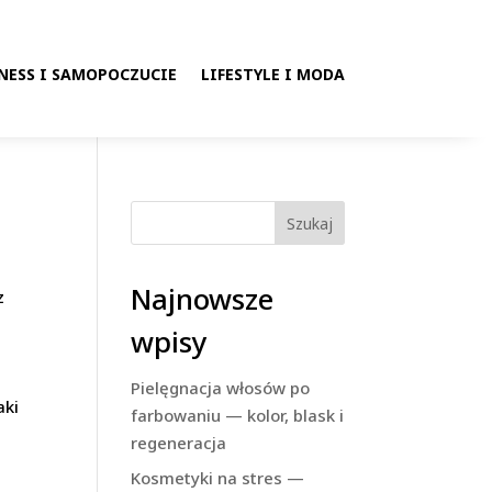
NESS I SAMOPOCZUCIE
LIFESTYLE I MODA
Szukaj
Najnowsze
z
wpisy
Pielęgnacja włosów po
aki
farbowaniu — kolor, blask i
regeneracja
Kosmetyki na stres —