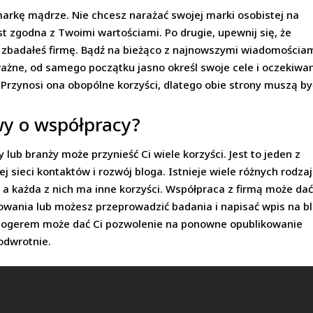
arkę mądrze. Nie chcesz narażać swojej marki osobistej na
st zgodna z Twoimi wartościami. Po drugie, upewnij się, że
ie zbadałeś firmę. Bądź na bieżąco z najnowszymi wiadomościa
j ważne, od samego początku jasno określ swoje cele i oczekiwan
 Przynosi ona obopólne korzyści, dlatego obie strony muszą by
y o współpracy?
lub branży może przynieść Ci wiele korzyści. Jest to jeden z
 sieci kontaktów i rozwój bloga. Istnieje wiele różnych rodza
a każda z nich ma inne korzyści. Współpraca z firmą może dać
zowania lub możesz przeprowadzić badania i napisać wpis na b
blogerem może dać Ci pozwolenie na ponowne opublikowanie
odwrotnie.