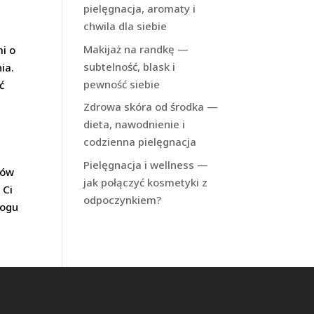
pielęgnacja, aromaty i
chwila dla siebie
Makijaż na randkę —
mi o
subtelność, blask i
ia.
pewność siebie
ć
Zdrowa skóra od środka —
dieta, nawodnienie i
codzienna pielęgnacja
Pielęgnacja i wellness —
jów
jak połączyć kosmetyki z
 Ci
odpoczynkiem?
logu