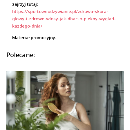
zajrzyj tutaj:
https://sportoweodzywianie.pl/zdrowa-skora-
glowy-i-zdrowe-wlosy-jak-dbac-o-piekny-wyglad-
kazdego-dnia/
.
Materiał promocyjny.
Polecane: