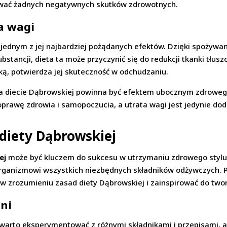
ować żadnych negatywnych skutków zdrowotnych.
a wagi
 jednym z jej najbardziej pożądanych efektów. Dzięki spożywa
bstancji, dieta ta może przyczynić się do redukcji tkanki tłusz
ką, potwierdza jej skuteczność w odchudzaniu.
na diecie Dąbrowskiej powinna być efektem ubocznym zdrowego
oprawę zdrowia i samopoczucia, a utrata wagi jest jedynie d
 diety Dąbrowskiej
ej
może być kluczem do sukcesu w utrzymaniu zdrowego stylu 
organizmowi wszystkich niezbędnych składników odżywczych. 
c w zrozumieniu zasad diety Dąbrowskiej i zainspirować do two
dni
warto eksperymentować z różnymi składnikami i przepisami, a