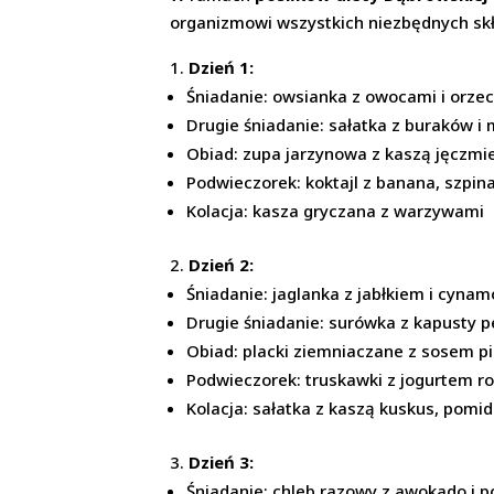
organizmowi wszystkich niezbędnych skł
Dzień 1:
Śniadanie: owsianka z owocami i orze
Drugie śniadanie: sałatka z buraków i
Obiad: zupa jarzynowa z kaszą jęczmi
Podwieczorek: koktajl z banana, szpin
Kolacja: kasza gryczana z warzywami
Dzień 2:
Śniadanie: jaglanka z jabłkiem i cyn
Drugie śniadanie: surówka z kapusty pe
Obiad: placki ziemniaczane z sosem 
Podwieczorek: truskawki z jogurtem r
Kolacja: sałatka z kaszą kuskus, pomi
Dzień 3:
Śniadanie: chleb razowy z awokado i