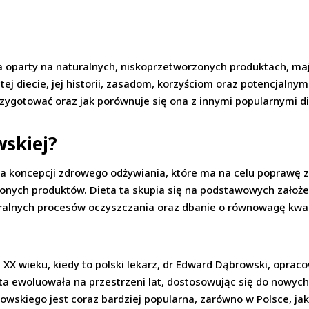
 oparty na naturalnych, niskoprzetworzonych produktach, maj
 tej diecie, jej historii, zasadom, korzyściom oraz potencjalny
przygotować oraz jak porównuje się ona z innymi popularnymi d
wskiej?
na koncepcji zdrowego odżywiania, które ma na celu poprawę 
nych produktów. Dieta ta skupia się na podstawowych założen
turalnych procesów oczyszczania oraz dbanie o równowagę k
j
. XX wieku, kiedy to polski lekarz, dr Edward Dąbrowski, oprac
a ta ewoluowała na przestrzeni lat, dostosowując się do nowyc
wskiego jest coraz bardziej popularna, zarówno w Polsce, jak 