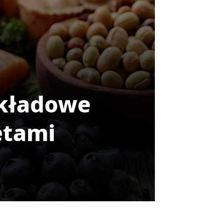
ykładowe
etami