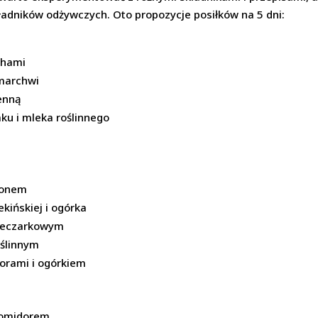
adników odżywczych. Oto propozycje posiłków na 5 dni:
chami
 marchwi
enną
aku i mleka roślinnego
amonem
kińskiej i ogórka
pieczarkowym
oślinnym
dorami i ogórkiem
 pomidorem